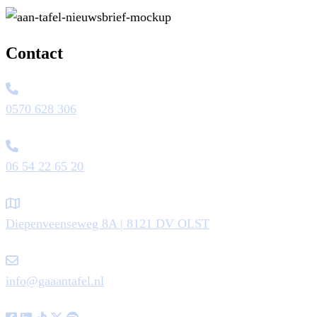
Contact
0570 628 306
06 54 22 65 20
Diepenveenseweg 8A | 8121 DV OLST
info@gaaantafel.nl