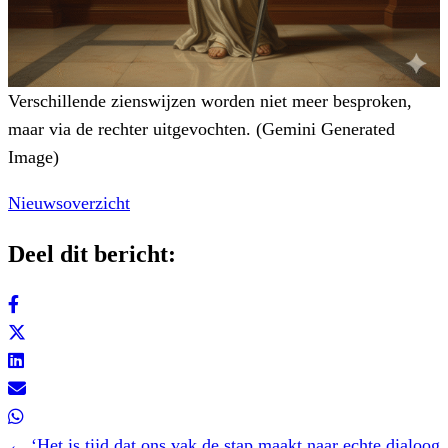
Verschillende zienswijzen worden niet meer besproken,
maar via de rechter uitgevochten. (Gemini Generated
Image)
Nieuwsoverzicht
Deel dit bericht:
Posts
← ‘Het is tijd dat ons vak de stap maakt naar echte dialoog