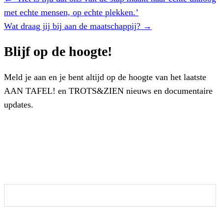
navigation
met echte mensen, op echte plekken.’
Wat draag jij bij aan de maatschappij? →
Blijf op de hoogte!
Meld je aan en je bent altijd op de hoogte van het laatste
AAN TAFEL! en TROTS&ZIEN nieuws en documentaire
updates.