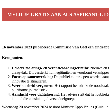
MELD JE GRATIS AAN ALS ASPIRANT-LID
16 november 2023 publiceerde Commissie Van Geel een eindrap
Kernpunten
:
Heldere toelatings- en verantwoordingscriteria:
Nieuwe en be
draagvlak. Dit versterkt hun legitimiteit en voorkomt versnipperin
Focus op samenwerking:
De publieke omroepen worden aangem
innovatie te stimuleren​.
Weerbaarheid vergroten:
Het rapport benadrukt de noodzaak 
pluriforme journalistiek​.
Aandacht voor digitalisering:
Het advies stelt dat het publie
inhoud die aansluit bij diverse doelgroepen.
Woensdag 20 november 2024 besloot Minister Eppo Bruins (Cultuur e