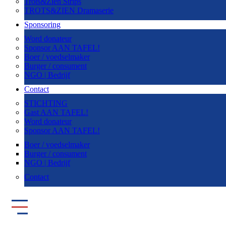
Trots&Zien Strips
TROTS&ZIEN Dramaserie
Sponsoring
Word donateur
Sponsor AAN TAFEL!
Boer / voedselmaker
Burger / consument
NGO | Bedrijf
Contact
STICHTING
Gast AAN TAFEL!
Word donateur
Sponsor AAN TAFEL!
Boer / voedselmaker
Burger / consument
NGO | Bedrijf
Contact