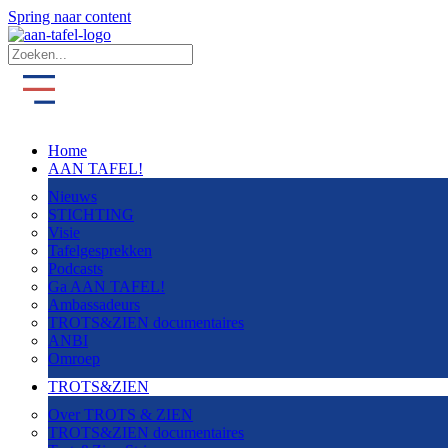
Spring naar content
Home
AAN TAFEL!
Nieuws
STICHTING
Visie
Tafelgesprekken
Podcasts
Ga AAN TAFEL!
Ambassadeurs
TROTS&ZIEN documentaires
ANBI
Omroep
TROTS&ZIEN
Over TROTS & ZIEN
TROTS&ZIEN documentaires