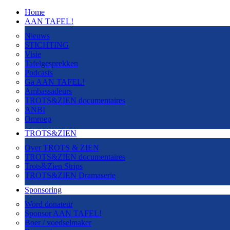
Home
AAN TAFEL!
Nieuws
STICHTING
Visie
Tafelgesprekken
Podcasts
Ga AAN TAFEL!
Ambassadeurs
TROTS&ZIEN documentaires
ANBI
Omroep
TROTS&ZIEN
Over TROTS & ZIEN
TROTS&ZIEN documentaires
Trots&Zien Strips
TROTS&ZIEN Dramaserie
Sponsoring
Word donateur
Sponsor AAN TAFEL!
Boer / voedselmaker