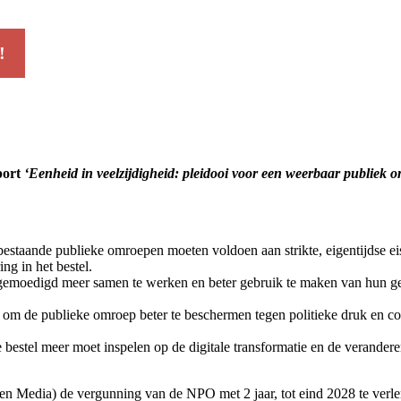
!
port
‘Eenheid in veelzijdigheid: pleidooi voor een weerbaar publiek o
staande publieke omroepen moeten voldoen aan strikte, eigentijdse eisen
g in het bestel​.
oedigd meer samen te werken en beter gebruik te maken van hun geza
om de publieke omroep beter te beschermen tegen politieke druk en co
ke bestel meer moet inspelen op de digitale transformatie en de verand
n Media) de vergunning van de NPO met 2 jaar, tot eind 2028 te verl