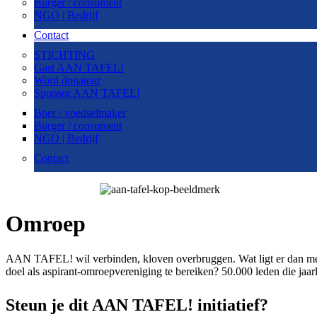
Burger / consument
NGO | Bedrijf
Contact
STICHTING
Gast AAN TAFEL!
Word donateur
Sponsor AAN TAFEL!
Boer / voedselmaker
Burger / consument
NGO | Bedrijf
Contact
Omroep
AAN TAFEL! wil verbinden, kloven overbruggen. Wat ligt er dan meer
doel als aspirant-omroepvereniging te bereiken? 50.000 leden die jaarli
Steun je dit AAN TAFEL! initiatief?