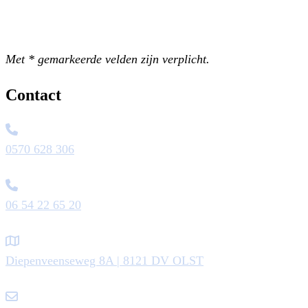
Met * gemarkeerde velden zijn verplicht.
Contact
0570 628 306
06 54 22 65 20
Diepenveenseweg 8A | 8121 DV OLST