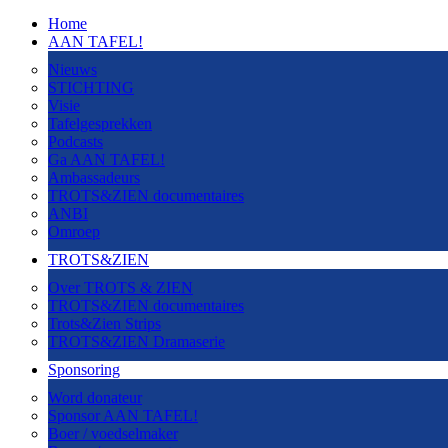
Home
AAN TAFEL!
Nieuws
STICHTING
Visie
Tafelgesprekken
Podcasts
Ga AAN TAFEL!
Ambassadeurs
TROTS&ZIEN documentaires
ANBI
Omroep
TROTS&ZIEN
Over TROTS & ZIEN
TROTS&ZIEN documentaires
Trots&Zien Strips
TROTS&ZIEN Dramaserie
Sponsoring
Word donateur
Sponsor AAN TAFEL!
Boer / voedselmaker