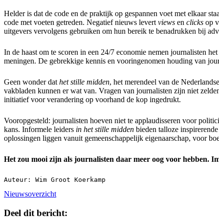
Helder is dat de code en de praktijk op gespannen voet met elkaar s
code met voeten getreden. Negatief nieuws levert
views
en
clicks
op 
uitgevers vervolgens gebruiken om hun bereik te benadrukken bij adv
In de haast om te scoren in een 24/7 economie nemen journalisten het 
meningen. De gebrekkige kennis en vooringenomen houding van journa
Geen wonder dat
het stille midden
, het merendeel van de Nederlandse 
vakbladen kunnen er wat van. Vragen van journalisten zijn niet zelde
initiatief voor verandering op voorhand de kop ingedrukt.
Vooropgesteld: journalisten hoeven niet te applaudisseren voor polit
kans. Informele leiders
in het stille midden
bieden talloze inspirerend
oplossingen liggen vanuit gemeenschappelijk eigenaarschap, voor boer
Het zou mooi zijn als journalisten daar meer oog voor hebben. Imm
Auteur: Wim Groot Koerkamp
Nieuwsoverzicht
Deel dit bericht: