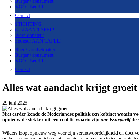
Burger / consument
NGO | Bedrijf
Contact
STICHTING
Gast AAN TAFEL!
Word donateur
Sponsor AAN TAFEL!
Boer / voedselmaker
Burger / consument
NGO | Bedrijf
Contact
Alles wat aandacht krijgt groeit
29 juni 2025
Niet eerder kende de Nederlandse politiek een kabinet waarin voe
opnieuw de stekker uit een coalitie waarin zijn
one-issuepartij
deel
Wilders loopt opnieuw weg voor zijn verantwoordelijkheid en doet v
op het zaaien van angst en het aanjagen van weerzin tegen autoriteiten