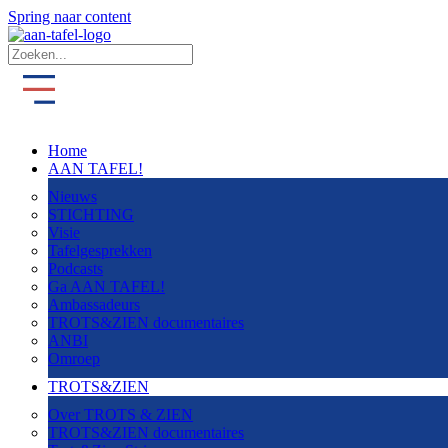
Spring naar content
Home
AAN TAFEL!
Nieuws
STICHTING
Visie
Tafelgesprekken
Podcasts
Ga AAN TAFEL!
Ambassadeurs
TROTS&ZIEN documentaires
ANBI
Omroep
TROTS&ZIEN
Over TROTS & ZIEN
TROTS&ZIEN documentaires