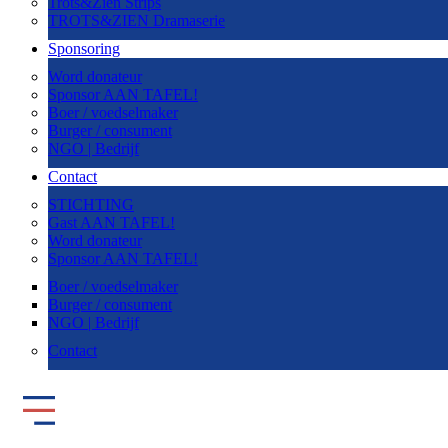
Trots&Zien Strips
TROTS&ZIEN Dramaserie
Sponsoring
Word donateur
Sponsor AAN TAFEL!
Boer / voedselmaker
Burger / consument
NGO | Bedrijf
Contact
STICHTING
Gast AAN TAFEL!
Word donateur
Sponsor AAN TAFEL!
Boer / voedselmaker
Burger / consument
NGO | Bedrijf
Contact