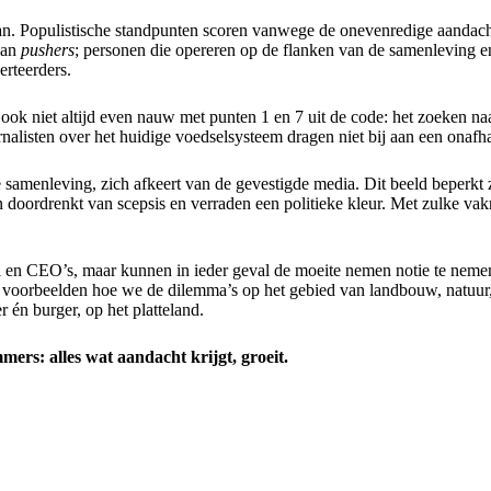
taan. Populistische standpunten scoren vanwege de onevenredige aandac
van
pushers
; personen die opereren op de flanken van de samenleving 
erteerders.
ook niet altijd even nauw met punten 1 en 7 uit de code: het zoeken naa
listen over het huidige voedselsysteem dragen niet bij aan een onafh
samenleving, zich afkeert van de gevestigde media. Dit beeld beperkt z
n doordrenkt van scepsis en verraden een politieke kleur. Met zulke va
ici en CEO’s, maar kunnen in ieder geval de moeite nemen notie te neme
e voorbeelden hoe we de dilemma’s op het gebied van landbouw, natuur
 én burger, op het platteland.
ers: alles wat aandacht krijgt, groeit.