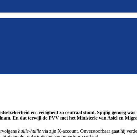
dselzekerheid en -veiligheid zo centraal stond. Spijtig genoeg was
nam. En dat terwijl de PVV met het Ministerie van Asiel en Migra
ervolgens
huilie-huilie
via zijn X-account. Onverstoorbaar gaat hij verde
. Het gevolg: polarisatie en een onbestuurbaar land.