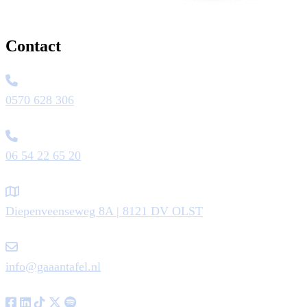
Contact
0570 628 306
06 54 22 65 20
Diepenveenseweg 8A | 8121 DV OLST
info@gaaantafel.nl