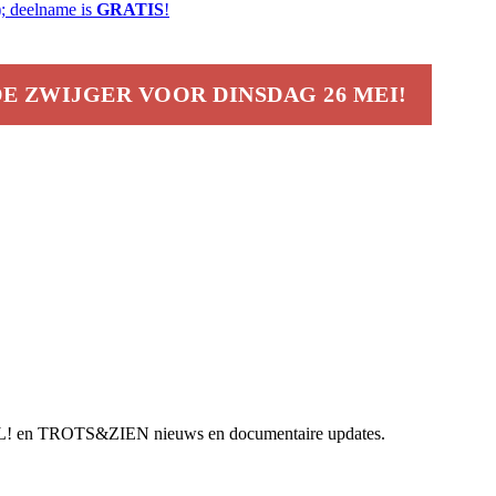
); deelname is
GRATIS
!
DE ZWIJGER VOOR DINSDAG 26 MEI!
AFEL! en TROTS&ZIEN nieuws en documentaire updates.