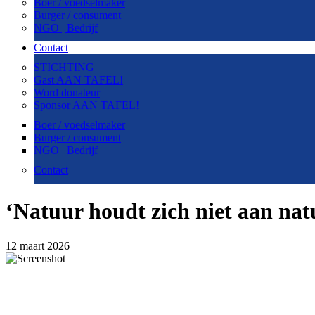
Boer / voedselmaker
Burger / consument
NGO | Bedrijf
Contact
STICHTING
Gast AAN TAFEL!
Word donateur
Sponsor AAN TAFEL!
Boer / voedselmaker
Burger / consument
NGO | Bedrijf
Contact
‘Natuur houdt zich niet aan nat
12 maart 2026