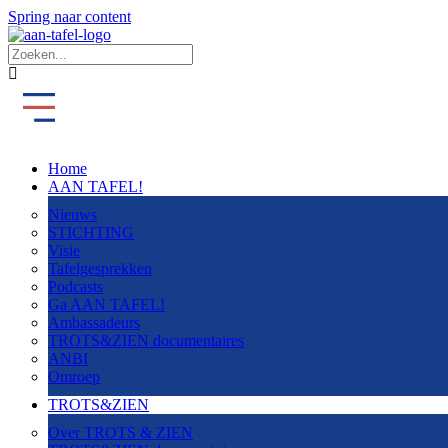
Spring naar content
Home
AAN TAFEL!
Nieuws
STICHTING
Visie
Tafelgesprekken
Podcasts
Ga AAN TAFEL!
Ambassadeurs
TROTS&ZIEN documentaires
ANBI
Omroep
TROTS&ZIEN
Over TROTS & ZIEN