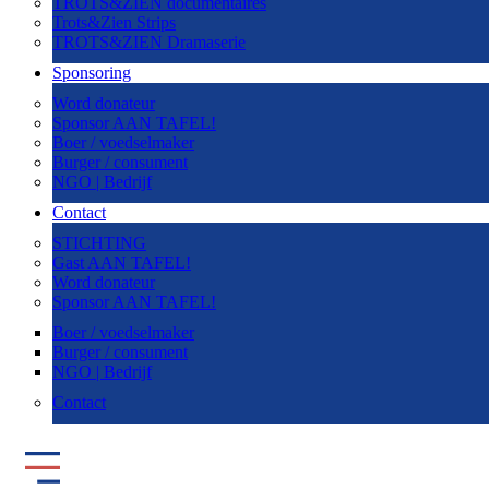
TROTS&ZIEN documentaires
Trots&Zien Strips
TROTS&ZIEN Dramaserie
Sponsoring
Word donateur
Sponsor AAN TAFEL!
Boer / voedselmaker
Burger / consument
NGO | Bedrijf
Contact
STICHTING
Gast AAN TAFEL!
Word donateur
Sponsor AAN TAFEL!
Boer / voedselmaker
Burger / consument
NGO | Bedrijf
Contact