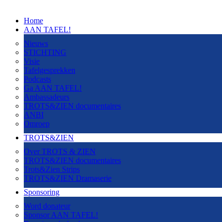
Home
AAN TAFEL!
Nieuws
STICHTING
Visie
Tafelgesprekken
Podcasts
Ga AAN TAFEL!
Ambassadeurs
TROTS&ZIEN documentaires
ANBI
Omroep
TROTS&ZIEN
Over TROTS & ZIEN
TROTS&ZIEN documentaires
Trots&Zien Strips
TROTS&ZIEN Dramaserie
Sponsoring
Word donateur
Sponsor AAN TAFEL!