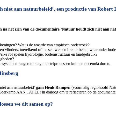
 niet aan natuurbeleid’, een productie van Robert E
n na het zien van de documentaire ‘Natuur houdt zich niet aan nat
ekeningen? Wat is de waarde van empirisch onderzoek?
en en vlinders, toereikend of missen we een breder beeld, waaronder bo
 Welke rol spelen hydrologie, bodemstructuur en landgebruik?
digheden?
e systemen reageren traag; herstelprocessen kunnen decennia duren.
insberg
niet aan natuurbeleid’ gaan
Henk Rampen
(voormalig regiohoofd Na
Koerkamp AAN TAFEL! in dialoog om te reflecteren op de documenta
 lossen we dit samen op?