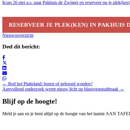
Kom 26 mei a.s. naar Pakhuis de Zwijger en reserveer nu je plek(ken
RESERVEER JE PLEK(KEN) IN PAKHUIS 
Nieuwsoverzicht
Deel dit bericht:
Posts
← Red het Platteland: horen of gehoord worden?
Aanvullend onderzoek werpt nieuw licht op blauwtonguitbraak →
navigation
Blijf op de hoogte!
Meld je aan en je bent altijd op de hoogte van het laatste AAN T