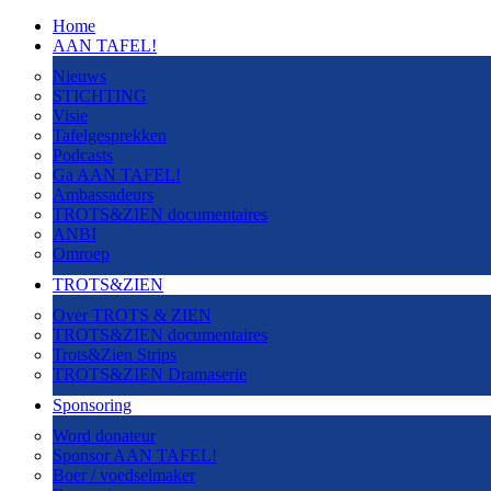
Home
AAN TAFEL!
Nieuws
STICHTING
Visie
Tafelgesprekken
Podcasts
Ga AAN TAFEL!
Ambassadeurs
TROTS&ZIEN documentaires
ANBI
Omroep
TROTS&ZIEN
Over TROTS & ZIEN
TROTS&ZIEN documentaires
Trots&Zien Strips
TROTS&ZIEN Dramaserie
Sponsoring
Word donateur
Sponsor AAN TAFEL!
Boer / voedselmaker