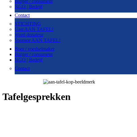
Burger / consument
NGO | Bedrijf
Contact
STICHTING
Gast AAN TAFEL!
Word donateur
Sponsor AAN TAFEL!
Boer / voedselmaker
Burger / consument
NGO | Bedrijf
Contact
Tafelgesprekken