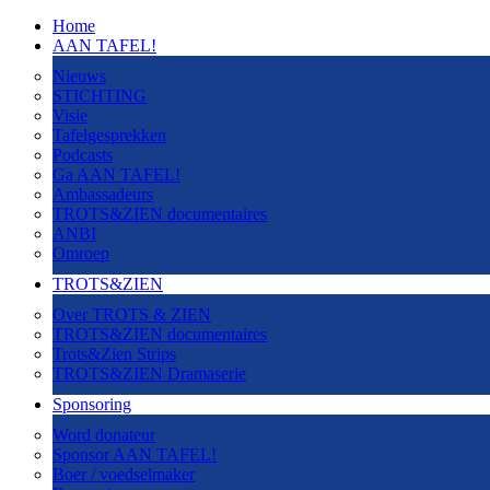
Home
AAN TAFEL!
Nieuws
STICHTING
Visie
Tafelgesprekken
Podcasts
Ga AAN TAFEL!
Ambassadeurs
TROTS&ZIEN documentaires
ANBI
Omroep
TROTS&ZIEN
Over TROTS & ZIEN
TROTS&ZIEN documentaires
Trots&Zien Strips
TROTS&ZIEN Dramaserie
Sponsoring
Word donateur
Sponsor AAN TAFEL!
Boer / voedselmaker