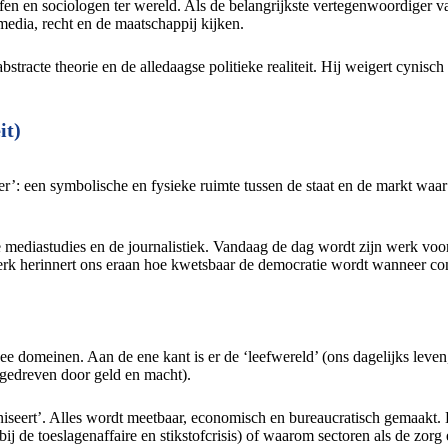
fen en sociologen ter wereld. Als de belangrijkste vertegenwoordiger 
edia, recht en de maatschappij kijken.
abstracte theorie en de alledaagse politieke realiteit. Hij weigert cynis
it)
: een symbolische en fysieke ruimte tussen de staat en de markt waar 
 mediastudies en de journalistiek. Vandaag de dag wordt zijn werk voo
k herinnert ons eraan hoe kwetsbaar de democratie wordt wanneer co
twee domeinen. Aan de ene kant is er de ‘leefwereld’ (ons dagelijks leven
, gedreven door geld en macht).
niseert’. Alles wordt meetbaar, economisch en bureaucratisch gemaakt. D
j de toeslagenaffaire en stikstofcrisis) of waarom sectoren als de zor