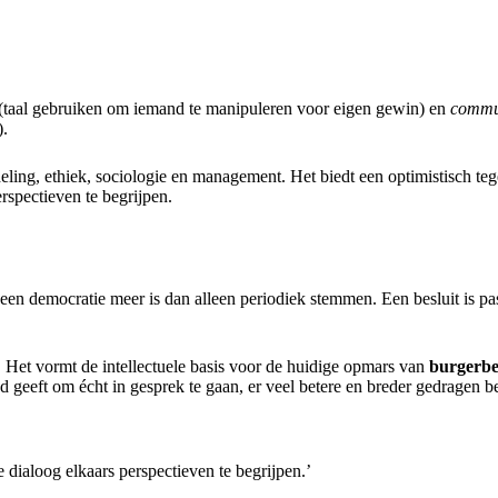
(taal gebruiken om iemand te manipuleren voor eigen gewin) en
commun
).
ing, ethiek, sociologie en management. Het biedt een optimistisch tege
rspectieven te begrijpen.
n democratie meer is dan alleen periodiek stemmen. Een besluit is pas le
 Het vormt de intellectuele basis voor de huidige opmars van
burgerb
ijd geeft om écht in gesprek te gaan, er veel betere en breder gedragen 
ialoog elkaars perspectieven te begrijpen.’