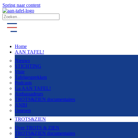
Spring naar content
Home
AAN TAFEL!
Nieuws
STICHTING
Visie
Tafelgesprekken
Podcasts
Ga AAN TAFEL!
Ambassadeurs
TROTS&ZIEN documentaires
ANBI
Omroep
TROTS&ZIEN
Over TROTS & ZIEN
TROTS&ZIEN documentaires