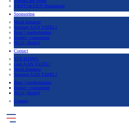
Trots&Zien Strips
TROTS&ZIEN Dramaserie
Sponsoring
Word donateur
Sponsor AAN TAFEL!
Boer / voedselmaker
Burger / consument
NGO | Bedrijf
Contact
STICHTING
Gast AAN TAFEL!
Word donateur
Sponsor AAN TAFEL!
Boer / voedselmaker
Burger / consument
NGO | Bedrijf
Contact