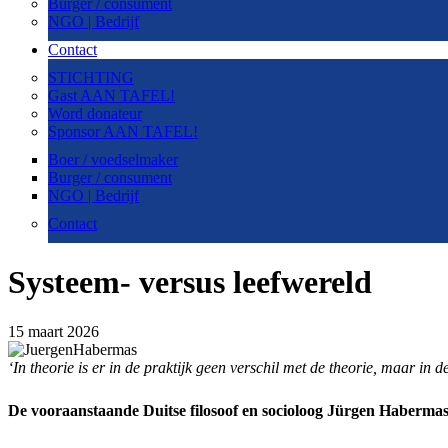
Burger / consument
NGO | Bedrijf
Contact
STICHTING
Gast AAN TAFEL!
Word donateur
Sponsor AAN TAFEL!
Boer / voedselmaker
Burger / consument
NGO | Bedrijf
Contact
Systeem- versus leefwereld
15 maart 2026
‘In theorie is er in de praktijk geen verschil met de theorie, maar in de
De vooraanstaande Duitse filosoof en socioloog Jürgen Habermas is 