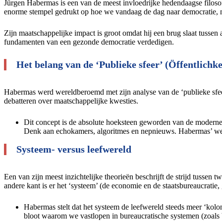
Jürgen Habermas is een van de meest invloedrijke hedendaagse filoso
enorme stempel gedrukt op hoe we vandaag de dag naar democratie, m
Zijn maatschappelijke impact is groot omdat hij een brug slaat tussen 
fundamenten van een gezonde democratie verdedigen.
Het belang van de ‘Publieke sfeer’ (Öffentlichke
Habermas werd wereldberoemd met zijn analyse van de ‘publieke sfeer’
debatteren over maatschappelijke kwesties.
Dit concept is de absolute hoeksteen geworden van de moderne
Denk aan echokamers, algoritmes en nepnieuws. Habermas’ wer
Systeem- versus leefwereld
Een van zijn meest inzichtelijke theorieën beschrijft de strijd tussen 
andere kant is er het ‘systeem’ (de economie en de staatsbureaucratie
Habermas stelt dat het systeem de leefwereld steeds meer ‘kolo
bloot waarom we vastlopen in bureaucratische systemen (zoals bi