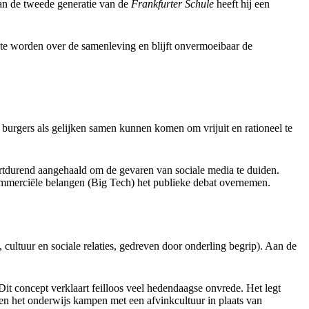
van de tweede generatie van de
Frankfurter Schule
heeft hij een
ch te worden over de samenleving en blijft onvermoeibaar de
burgers als gelijken samen kunnen komen om vrijuit en rationeel te
rtdurend aangehaald om de gevaren van sociale media te duiden.
mmerciële belangen (Big Tech) het publieke debat overnemen.
, cultuur en sociale relaties, gedreven door onderling begrip). Aan de
it concept verklaart feilloos veel hedendaagse onvrede. Het legt
g en het onderwijs kampen met een afvinkcultuur in plaats van