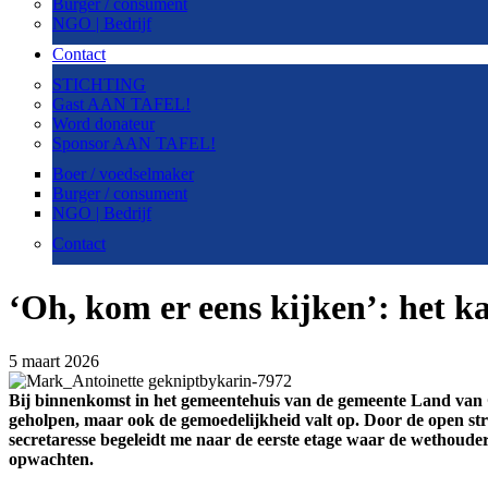
Burger / consument
NGO | Bedrijf
Contact
STICHTING
Gast AAN TAFEL!
Word donateur
Sponsor AAN TAFEL!
Boer / voedselmaker
Burger / consument
NGO | Bedrijf
Contact
‘Oh, kom er eens kijken’: het k
5 maart 2026
Bij binnenkomst in het gemeentehuis van de gemeente Land van Cu
geholpen, maar ook de gemoedelijkheid valt op. Door de open s
secretaresse begeleidt me naar de eerste etage waar de wethou
opwachten.