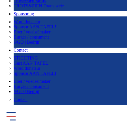
Trots&Zien Strips
TROTS&ZIEN Dramaserie
Sponsoring
Word donateur
Sponsor AAN TAFEL!
Boer / voedselmaker
Burger / consument
NGO | Bedrijf
Contact
STICHTING
Gast AAN TAFEL!
Word donateur
Sponsor AAN TAFEL!
Boer / voedselmaker
Burger / consument
NGO | Bedrijf
Contact