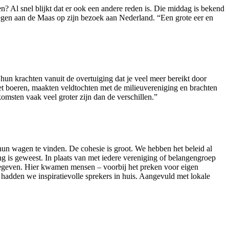
n? Al snel blijkt dat er ook een andere reden is. Die middag is bekend
egen aan de Maas op zijn bezoek aan Nederland. “Een grote eer en
un krachten vanuit de overtuiging dat je veel meer bereikt door
met boeren, maakten veldtochten met de milieuvereniging en brachten
msten vaak veel groter zijn dan de verschillen.”
un wagen te vinden. De cohesie is groot. We hebben het beleid al
 is geweest. In plaats van met iedere vereniging of belangengroep
gegeven. Hier kwamen mensen – voorbij het preken voor eigen
dden we inspiratievolle sprekers in huis. Aangevuld met lokale