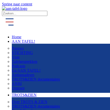
Spring naar content
Home
AAN TAFEL!
Nieuws
STICHTING
Visie
Tafelgesprekken
Podcasts
Ga AAN TAFEL!
Ambassadeurs
TROTS&ZIEN documentaires
ANBI
Omroep
TROTS&ZIEN
Over TROTS & ZIEN
TROTS&ZIEN documentaires