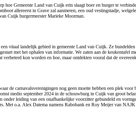
werp hoe Gemeente Land van Cuijk erin slaagt boer en burger te verbinde
mboot allereerst in Grave zal aanmeren, een oud vestingstadje, welgel
d van Cuijk burgermeester Marieke Moorman.
een vitaal landelijk gebied in gemeente Land van Cuijk. Ze bundelden h
e gestart met het ophalen van informatie. We zaten aan de keukentafel 
at verbeterd kon worden en hoe, maar ontdekten vooral dat de overeenko
waar de carnavalsverenigingen nog geen moeite hebben een plek voor h
omst medio september 2024 in de schouwburg in Cuijk van groot belang
ten onder leiding van een onafhankelijke voorzitter gebundeld en vorm
ers. Met o.a. Alex Datema namens Rabobank en Roy Meijer van NAJK ha