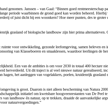
r hand genomen. Janssen – van Gaal: “Binnen goed rentmeesterschap past
n lange periode waarbinnen de grond goed kan worden beheerd. Hierbi
erderij of juist dicht bij een woonkern? Hoe meer punten, des te groter 
rijk grasland of biologische landbouw zijn hier prima alternatieven. G
s: ruimte voor ontwikkeling, gezonde leefomgeving, samen beleven en 
sponsoring van Klasseboeren en smaaklessen, waardoor leerlingen de h
kelijkheid. Een van de ambities is om voor 2030 in totaal 400 hectare
 herverdeeld. Uit dit traject is al veel nieuwe natuur gerealiseerd, inc
n hagen, het aanleggen van vogelakkers, poelen, kruidenrijk grasland e
efomgeving is groot. Daarom is niet alleen bescherming van Natura 200
andschappelijk initiatief om kwetsbare hoogveenrestanten van De Peel t
rs van landbouw én natuur, op te trekken, draaide de aanvankelijke ar
n voor natuurvergoedingen.”