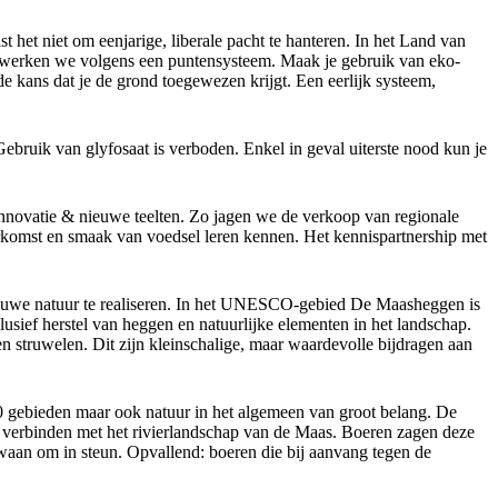
 het niet om eenjarige, liberale pacht te hanteren. In het Land van
j werken we volgens een puntensysteem. Maak je gebruik van eko-
de kans dat je de grond toegewezen krijgt. Een eerlijk systeem,
ebruik van glyfosaat is verboden. Enkel in geval uiterste nood kun je
innovatie & nieuwe teelten. Zo jagen we de verkoop van regionale
erkomst en smaak van voedsel leren kennen. Het kennispartnership met
 nieuwe natuur te realiseren. In het UNESCO-gebied De Maasheggen is
lusief herstel van heggen en natuurlijke elementen in het landschap.
n struwelen. Dit zijn kleinschalige, maar waardevolle bijdragen aan
0 gebieden maar ook natuur in het algemeen van groot belang. De
e verbinden met het rivierlandschap van de Maas. Boeren zagen deze
gwaan om in steun. Opvallend: boeren die bij aanvang tegen de