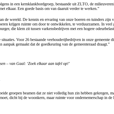
olgens in een kernklankbordgroep, bestaande uit ZLTO, de milieuveren
 met elkaar. Een goede basis om van daaruit verder te werken.”
an de wereld. De kennis en ervaring van onze boeren en tuinders zijn 
eren krijgen ruimte om door te ontwikkelen, te verduurzamen. In veel g
burger, die klem zit tussen varkensbedrijven met een hogere odeurbela
situaties. Voor 26 bestaande veehouderijbedrijven in onze gemeente di
van aanpak gemaakt dat de goedkeuring van de gemeenteraad draagt.”
n – van Gaal: ‘Zoek elkaar aan tafel op!’
n
beide groepen beamen dat ze niet volledig hun zin hebben gekregen, maa
et moet, dicht bij de woonkern, maar ruimte voor ondernemerschap in d