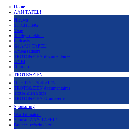
Home
AAN TAFEL!
Nieuws
STICHTING
Visie
Tafelgesprekken
Podcasts
Ga AAN TAFEL!
Ambassadeurs
TROTS&ZIEN documentaires
ANBI
Omroep
TROTS&ZIEN
Over TROTS & ZIEN
TROTS&ZIEN documentaires
Trots&Zien Strips
TROTS&ZIEN Dramaserie
Sponsoring
Word donateur
Sponsor AAN TAFEL!
Boer / voedselmaker