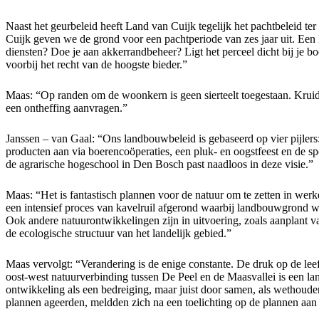
Naast het geurbeleid heeft Land van Cuijk tegelijk het pachtbeleid te
Cuijk geven we de grond voor een pachtperiode van zes jaar uit. Ee
diensten? Doe je aan akkerrandbeheer? Ligt het perceel dicht bij je bo
voorbij het recht van de hoogste bieder.”
Maas: “Op randen om de woonkern is geen sierteelt toegestaan. Kruiden
een ontheffing aanvragen.”
Janssen – van Gaal: “Ons landbouwbeleid is gebaseerd op vier pijler
producten aan via boerencoöperaties, een pluk- en oogstfeest en de 
de agrarische hogeschool in Den Bosch past naadloos in deze visie.”
Maas: “Het is fantastisch plannen voor de natuur om te zetten in wer
een intensief proces van kavelruil afgerond waarbij landbouwgrond werd
Ook andere natuurontwikkelingen zijn in uitvoering, zoals aanplant va
de ecologische structuur van het landelijk gebied.”
Maas vervolgt: “Verandering is de enige constante. De druk op de le
oost-west natuurverbinding tussen De Peel en de Maasvallei is een l
ontwikkeling als een bedreiging, maar juist door samen, als wethoude
plannen ageerden, meldden zich na een toelichting op de plannen aa