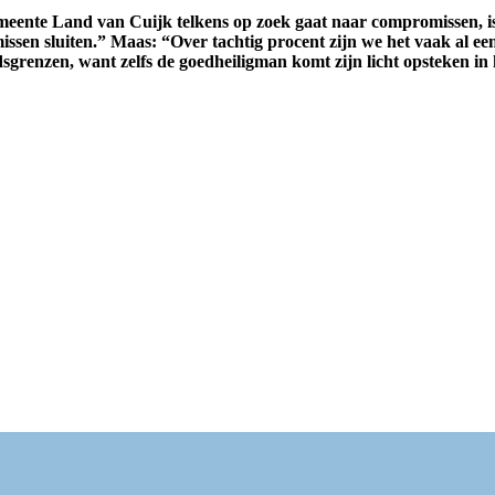
ente Land van Cuijk telkens op zoek gaat naar compromissen, is e
sen sluiten.” Maas: “Over tachtig procent zijn we het vaak al ee
dsgrenzen, want zelfs de goedheiligman komt zijn licht opsteken i