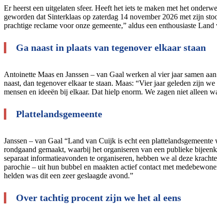
Er heerst een uitgelaten sfeer. Heeft het iets te maken met het onder
geworden dat Sinterklaas op zaterdag 14 november 2026 met zijn stoo
prachtige reclame voor onze gemeente,” aldus een enthousiaste Lan
Ga naast in plaats van tegenover elkaar staan
Antoinette Maas en Janssen – van Gaal werken al vier jaar samen aan 
naast, dan tegenover elkaar te staan. Maas: “Vier jaar geleden zijn w
mensen en ideeën bij elkaar. Dat hielp enorm. We zagen niet alleen w
Plattelandsgemeente
Janssen – van Gaal “Land van Cuijk is echt een plattelandsgemeente 
rondgaand gemaakt, waarbij het organiseren van een publieke bijeenk
separaat informatieavonden te organiseren, hebben we al deze krach
parochie – uit hun bubbel en maakten actief contact met medebewon
helden was dit een zeer geslaagde avond.”
Over tachtig procent zijn we het al eens