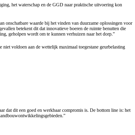
iging, het waterschap en de GGD naar praktische uitvoering kon
van onschatbare waarde bij het vinden van duurzame oplossingen voor
evallen betekent dit dat innovatieve boeren de ruimte benutten die
sting, geholpen wordt om te kunnen verhuizen naar het dorp.”
e niet voldoen aan de wettelijk maximaal toegestane geurbelasting
r dat dit een goed en werkbaar compromis is. De bottom line is: het
e landbouwontwikkelingsgebieden.”