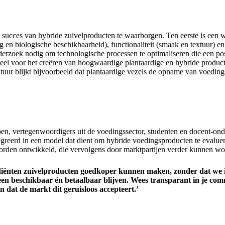
succes van hybride zuivelproducten te waarborgen. Ten eerste is een 
g en biologische beschikbaarheid), functionaliteit (smaak en textuur)
rzoek nodig om technologische processen te optimaliseren die een posi
ieel voor het creëren van hoogwaardige plantaardige en hybride product
ratuur blijkt bijvoorbeeld dat plantaardige vezels de opname van voedi
 vertegenwoordigers uit de voedingssector, studenten en docent-onderz
egreerd in een model dat dient om hybride voedingsproducten te evaluer
orden ontwikkeld, die vervolgens door marktpartijen verder kunnen wo
rediënten zuivelproducten goedkoper kunnen maken, zonder dat we 
en beschikbaar én betaalbaar blijven. Wees transparant in je commun
 dat de markt dit geruisloos accepteert.’