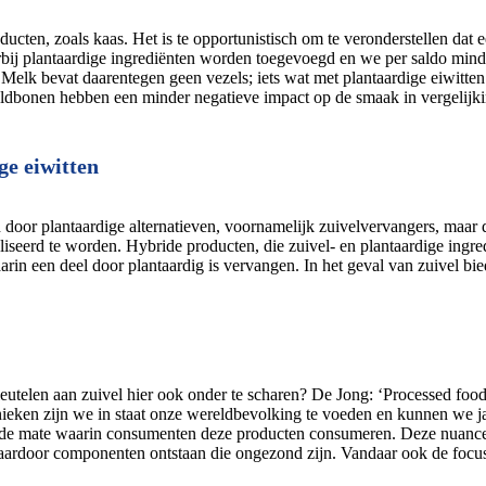
ten, zoals kaas. Het is te opportunistisch om te veronderstellen dat e
bij plantaardige ingrediënten worden toegevoegd en we per saldo mind
 Melk bevat daarentegen geen vezels; iets wat met plantaardige eiwitt
onen hebben een minder negatieve impact op de smaak in vergelijking t
ge eiwitten
 door plantaardige alternatieven, voornamelijk zuivelvervangers, maar 
aliseerd te worden. Hybride producten, die zuivel- en plantaardige ing
arin een deel door plantaardig is vervangen. In het geval van zuivel 
leutelen aan zuivel hier ook onder te scharen? De Jong: ‘Processed food
ieken zijn we in staat onze wereldbevolking te voeden en kunnen we jaa
in de mate waarin consumenten deze producten consumeren. Deze nuancer
waardoor componenten ontstaan die ongezond zijn. Vandaar ook de focus