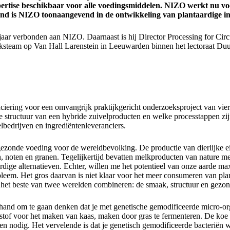
ertise beschikbaar voor alle voedingsmiddelen. NIZO werkt nu voo
rland is NIZO toonaangevend in de ontwikkeling van plantaardige i
 jaar verbonden aan NIZO. Daarnaast is hij Director Processing for Circu
eksteam op Van Hall Larenstein in Leeuwarden binnen het lectoraat D
ing voor een omvangrijk praktijkgericht onderzoeksproject van vier 
de structuur van een hybride zuivelproducten en welke processtappen zi
bedrijven en ingrediëntenleveranciers.
ezonde voeding voor de wereldbevolking. De productie van dierlijke eiwi
en, noten en granen. Tegelijkertijd bevatten melkproducten van nature 
ardige alternatieven. Echter, willen me het potentieel van onze aarde
em. Het gros daarvan is niet klaar voor het meer consumeren van planta
n het beste van twee werelden combineren: de smaak, structuur en gezon
e hand om te gaan denken dat je met genetische gemodificeerde micro-or
tof voor het maken van kaas, maken door gras te fermenteren. De koe z
en nodig. Het vervelende is dat je genetisch gemodificeerde bacteriën w