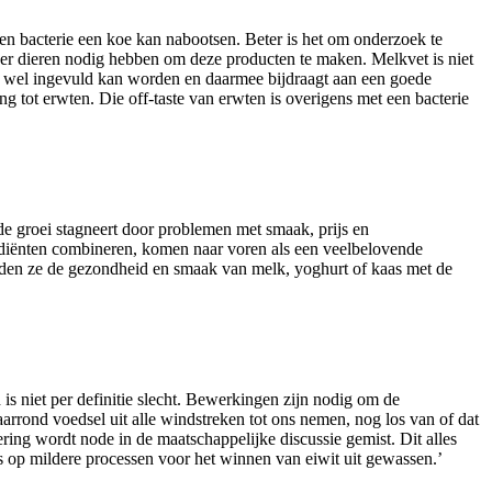
en bacterie een koe kan nabootsen. Beter is het om onderzoek te
er dieren nodig hebben om deze producten te maken. Melkvet is niet
en wel ingevuld kan worden en daarmee bijdraagt aan een goede
ot erwten. Die off-taste van erwten is overigens met een bacterie
de groei stagneert door problemen met smaak, prijs en
rediënten combineren, komen naar voren als een veelbelovende
bieden ze de gezondheid en smaak van melk, yoghurt of kaas met de
 is niet per definitie slecht. Bewerkingen zijn nodig om de
rrond voedsel uit alle windstreken tot ons nemen, nog los van of dat
ing wordt node in de maatschappelijke discussie gemist. Dit alles
 op mildere processen voor het winnen van eiwit uit gewassen.’