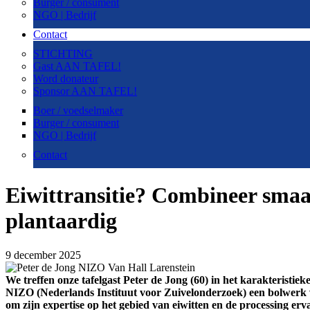
Burger / consument
NGO | Bedrijf
Contact
STICHTING
Gast AAN TAFEL!
Word donateur
Sponsor AAN TAFEL!
Boer / voedselmaker
Burger / consument
NGO | Bedrijf
Contact
Eiwittransitie? Combineer smaa
plantaardig
9 december 2025
We treffen onze tafelgast Peter de Jong (60) in het karakteristi
NIZO (Nederlands Instituut voor Zuivelonderzoek) een bolwerk
om zijn expertise op het gebied van eiwitten en de processing