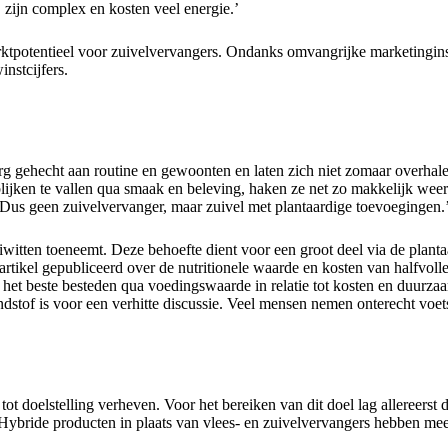
, zijn complex en kosten veel energie.’
ktpotentieel voor zuivelvervangers. Ondanks omvangrijke marketingin
nstcijfers.
rg gehecht aan routine en gewoonten en laten zich niet zomaar overhal
ijken te vallen qua smaak en beleving, haken ze net zo makkelijk weer 
n. Dus geen zuivelvervanger, maar zuivel met plantaardige toevoegingen.
witten toeneemt. Deze behoefte dient voor een groot deel via de plantaa
artikel gepubliceerd over de nutritionele waarde en kosten van halfvolle
e het beste besteden qua voedingswaarde in relatie tot kosten en duurza
ndstof is voor een verhitte discussie. Veel mensen nemen onterecht voe
t doelstelling verheven. Voor het bereiken van dit doel lag allereerst d
 Hybride producten in plaats van vlees- en zuivelvervangers hebben mee
’