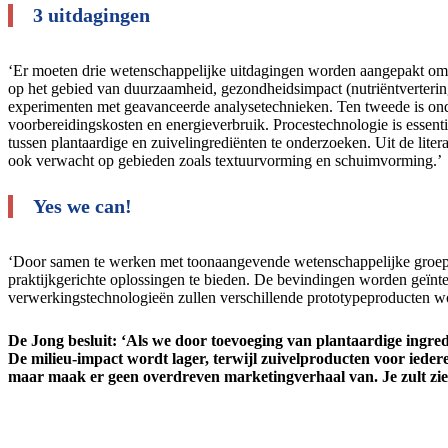
3 uitdagingen
‘Er moeten drie wetenschappelijke uitdagingen worden aangepakt om 
op het gebied van duurzaamheid, gezondheidsimpact (nutriëntverterin
experimenten met geavanceerde analysetechnieken. Ten tweede is onde
voorbereidingskosten en energieverbruik. Procestechnologie is essent
tussen plantaardige en zuivelingrediënten te onderzoeken. Uit de lite
ook verwacht op gebieden zoals textuurvorming en schuimvorming.’
Yes we can!
‘Door samen te werken met toonaangevende wetenschappelijke groepen,
praktijkgerichte oplossingen te bieden. De bevindingen worden geïnt
verwerkingstechnologieën zullen verschillende prototypeproducten w
De Jong besluit: ‘Als we door toevoeging van plantaardige ing
De milieu-impact wordt lager, terwijl zuivelproducten voor iedere
maar maak er geen overdreven marketingverhaal van. Je zult zien