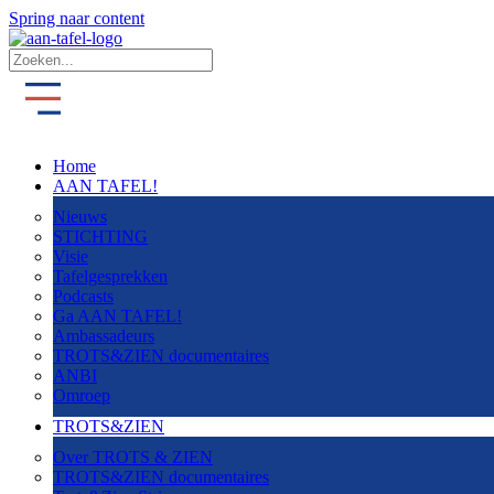
Spring naar content
Home
AAN TAFEL!
Nieuws
STICHTING
Visie
Tafelgesprekken
Podcasts
Ga AAN TAFEL!
Ambassadeurs
TROTS&ZIEN documentaires
ANBI
Omroep
TROTS&ZIEN
Over TROTS & ZIEN
TROTS&ZIEN documentaires