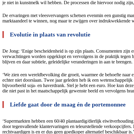
je niet in kunstmelk wil hebben. De processen die hiervoor nodig zijn
De ervaringen met vleesvervangers schetsen evenmin een gunstig mar
marktaandeel te winnen, nog maar te zwijgen over indrukwekkende wi
Evolutie in plaats van revolutie
De Jong: ‘Enige bescheidenheid is op zijn plaats. Consumenten zijn e
verwachtingen worden opgeklopt en vervolgens in de praktijk tegen bl
blijven en daar subtiele, geleidelijke veranderingen in aan te brenge
‘We zien een wereldbevolking die groeit, waarmee de behoefte naar ei
echter niet doorslaan. Twee jaar geleden heb ik een wetenschappelijk 
bijvoorbeeld soja- en haverdrank. Stel je hebt een euro. Hoe kun dez
die niet past in het maatschappelijk gewenste beeld en vervolgens bra
Liefde gaat door de maag én de portemonnee
‘Supermarkten hebben een 60/40 plantaardig/dierlijk eiwitverhouding to
door tegenvallende klantervaringen en teleurstellende verkoopcijfers.
rechtvaardigen is en er dus geen goedkoper alternatief beschikbaar is.