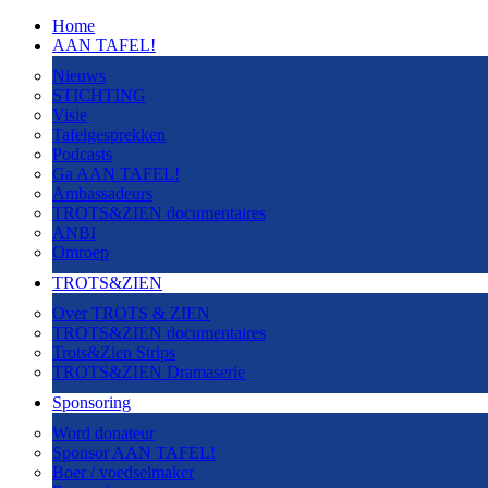
Home
AAN TAFEL!
Nieuws
STICHTING
Visie
Tafelgesprekken
Podcasts
Ga AAN TAFEL!
Ambassadeurs
TROTS&ZIEN documentaires
ANBI
Omroep
TROTS&ZIEN
Over TROTS & ZIEN
TROTS&ZIEN documentaires
Trots&Zien Strips
TROTS&ZIEN Dramaserie
Sponsoring
Word donateur
Sponsor AAN TAFEL!
Boer / voedselmaker