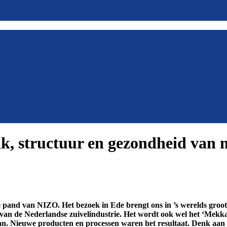
k, structuur en gezondheid van m
eke pand van NIZO. Het bezoek in Ede brengt ons in ’s werelds groot
 van de Nederlandse zuivelindustrie. Het wordt ook wel het ‘Me
 ervan. Nieuwe producten en processen waren het resultaat. Denk 