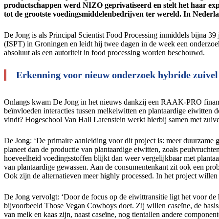
productschappen werd NIZO geprivatiseerd en stelt het haar exp
tot de grootste voedings­middelenbedrijven ter wereld. In Nede
De Jong is als Principal Scientist Food Processing inmiddels bijna 39
(ISPT) in Groningen en leidt hij twee dagen in de week een onderzo
absoluut als een autoriteit in food processing worden beschouwd.
Erkenning voor nieuw onderzoek hybride zuivel
Onlangs kwam De Jong in het nieuws dankzij een RAAK-PRO financier
beïnvloeden interacties tussen melkeiwitten en plantaardige eiwitten 
vindt? Hogeschool Van Hall Larenstein werkt hierbij samen met zuivel
De Jong: ‘De primaire aanleiding voor dit project is: meer duurzame g
planeet dan de productie van plantaardige eiwitten, zoals peulvrucht
hoeveelheid voedingsstoffen blijkt dan weer vergelijkbaar met planta
van plantaardige gewassen. Aan de consumentenkant zit ook een proble
Ook zijn de alternatieven meer highly processed. In het project wille
De Jong vervolgt: ‘Door de focus op de eiwittransitie ligt het voor d
bijvoorbeeld Those Vegan Cowboys doet. Zij willen caseïne, de basiss
van melk en kaas zijn, naast caseïne, nog tientallen andere component