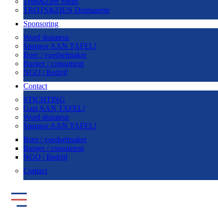
Trots&Zien Strips
TROTS&ZIEN Dramaserie
Sponsoring
Word donateur
Sponsor AAN TAFEL!
Boer / voedselmaker
Burger / consument
NGO | Bedrijf
Contact
STICHTING
Gast AAN TAFEL!
Word donateur
Sponsor AAN TAFEL!
Boer / voedselmaker
Burger / consument
NGO | Bedrijf
Contact