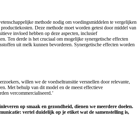
wetenschappelijke methode nodig om voedingsmiddelen te vergelijken
 en productiekosten. Deze methode moet worden getest door middel van
tieve invloed hebben op deze aspecten, inclusief
en. Ten derde is het cruciaal om mogelijke synergetische effecten
ngsstoffen uit melk kunnen bevorderen. Synergetische effecten worden
oekers, willen we de voedseltransitie versnellen door relevante,
en. Met behulp van dit model en de meest effectieve
rden vercommercialiseerd.’
inleveren op smaak en gezondheid, dienen we meerdere doelen.
icatie: vertel duidelijk op je etiket wat de samenstelling is,