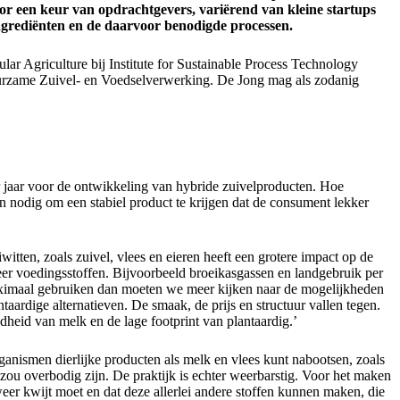
r een keur van opdrachtgevers, variërend van kleine startups
ngrediënten en de daarvoor benodigde processen.
lar Agriculture bij Institute for Sustainable Process Technology
uurzame Zuivel- en Voedselverwerking. De Jong mag als zodanig
jaar voor de ontwikkeling van hybride zuivelproducten. Hoe
jn nodig om een stabiel product te krijgen dat de consument lekker
tten, zoals zuivel, vlees en eieren heeft een grotere impact op de
meer voedingsstoffen. Bijvoorbeeld broeikasgassen en landgebruik per
 maximaal gebruiken dan moeten we meer kijken naar de mogelijkheden
ardige alternatieven. De smaak, de prijs en structuur vallen tegen.
dheid van melk en de lage footprint van plantaardig.’
ganismen dierlijke producten als melk en vlees kunt nabootsen, zoals
ou overbodig zijn. De praktijk is echter weerbarstig. Voor het maken
eer kwijt moet en dat deze allerlei andere stoffen kunnen maken, die