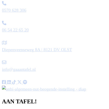
0570 628 306
06 54 22 65 20
Diepenveenseweg 8A | 8121 DV OLST
info@gaaantafel.nl
AAN TAFEL!