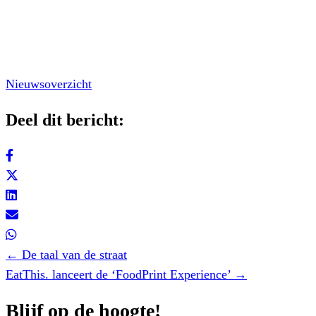
Nieuwsoverzicht
Deel dit bericht:
Posts
← De taal van de straat
navigation
EatThis. lanceert de ‘FoodPrint Experience’ →
Blijf op de hoogte!