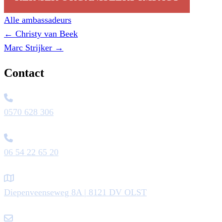
Alle ambassadeurs
Posts
← Christy van Beek
navigation
Marc Strijker →
Contact
0570 628 306
06 54 22 65 20
Diepenveenseweg 8A | 8121 DV OLST