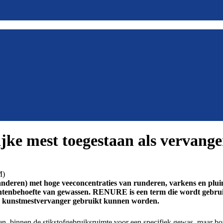
ijke mest toegestaan als vervang
nderen) met hoge veeconcentraties van runderen, varkens en pluim
iëntenbehoefte van gewassen. RENURE is een term die wordt gebrui
 kunstmestvervanger gebruikt kunnen worden.
en, binnen de stikstofgebruiksruimte voor een specifiek gewas, maar bo