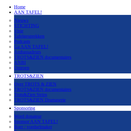
Home
AAN TAFEL!
Nieuws
STICHTING
Visie
Tafelgesprekken
Podcasts
Ga AAN TAFEL!
Ambassadeurs
TROTS&ZIEN documentaires
ANBI
Omroep
TROTS&ZIEN
Over TROTS & ZIEN
TROTS&ZIEN documentaires
Trots&Zien Strips
TROTS&ZIEN Dramaserie
Sponsoring
Word donateur
Sponsor AAN TAFEL!
Boer / voedselmaker