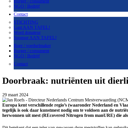
Burger / consument
NGO | Bedrijf
Contact
STICHTING
Gast AAN TAFEL!
Word donateur
Sponsor AAN TAFEL!
Boer / voedselmaker
Burger / consument
NGO | Bedrijf
Contact
Doorbraak: nutriënten uit dierl
29 maart 2024
Europa kent verschillende regio’s (waaronder Nederland en Vlaa
tegelijk is ook daar kunstmest nodig om te voldoen aan de nutr
herwonnen uit mest (REcovered Nitrogen from manURE) die als
Dit betekent dat een teler van gewassen deze meststoffen kan gebruik