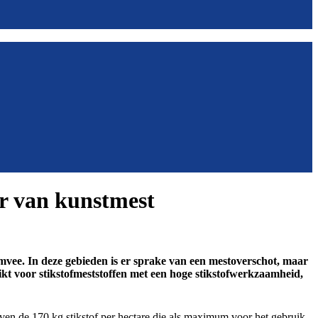
er van kunstmest
vee. In deze gebieden is er sprake van een mestoverschot, maar
kt voor stikstofmeststoffen met een hoge stikstofwerkzaamheid,
ven de 170 kg stikstof per hectare die als maximum voor het gebruik