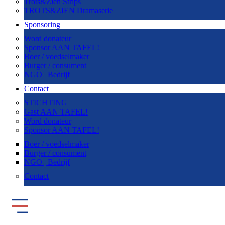
Trots&Zien Strips
TROTS&ZIEN Dramaserie
Sponsoring
Word donateur
Sponsor AAN TAFEL!
Boer / voedselmaker
Burger / consument
NGO | Bedrijf
Contact
STICHTING
Gast AAN TAFEL!
Word donateur
Sponsor AAN TAFEL!
Boer / voedselmaker
Burger / consument
NGO | Bedrijf
Contact