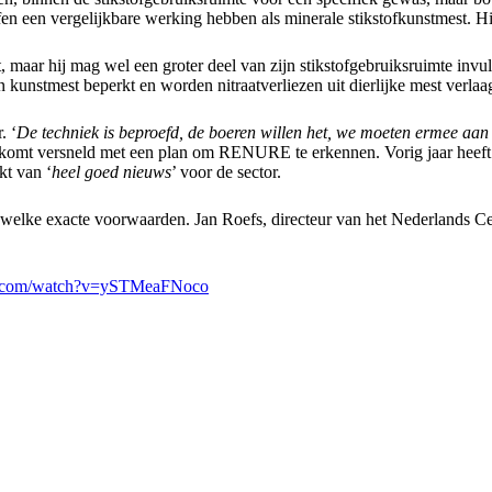
 een vergelijkbare werking hebben als minerale stikstofkunstmest. Hierd
gt, maar hij mag wel een groter deel van zijn stikstofgebruiksruimte in
kunstmest beperkt en worden nitraatverliezen uit dierlijke mest verla
. ‘
De techniek is beproefd, de boeren willen het, we moeten ermee aan
 komt versneld met een plan om RENURE te erkennen. Vorig jaar heeft 
t van ‘
heel goed nieuws
’ voor de sector.
lke exacte voorwaarden. Jan Roefs, directeur van het Nederlands Ce
e.com/watch?v=ySTMeaFNoco