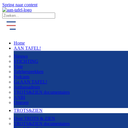
Spring naar content
Home
AAN TAFEL!
Nieuws
STICHTING
Visie
Tafelgesprekken
Podcasts
Ga AAN TAFEL!
Ambassadeurs
TROTS&ZIEN documentaires
ANBI
Omroep
TROTS&ZIEN
Over TROTS & ZIEN
TROTS&ZIEN documentaires